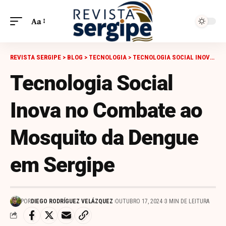
Aa
REVISTA SERGIPE
>
BLOG
>
TECNOLOGIA
>
TECNOLOGIA SOCIAL INOVA NO COMBATE AO MOSQUITO DA DENGUE EM SERGIPE
Tecnologia Social
Inova no Combate ao
Mosquito da Dengue
em Sergipe
POR
DIEGO RODRÍGUEZ VELÁZQUEZ
OUTUBRO 17, 2024
3 MIN DE LEITURA