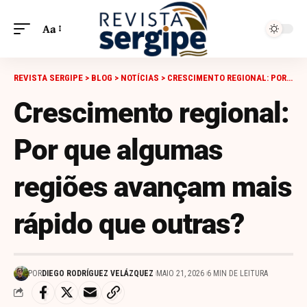
Aa
REVISTA SERGIPE
>
BLOG
>
NOTÍCIAS
>
CRESCIMENTO REGIONAL: POR QUE ALGUMAS REGIÕES AVANÇAM MAIS RÁPIDO QUE OUTRAS?
Crescimento regional:
Por que algumas
regiões avançam mais
rápido que outras?
POR
DIEGO RODRÍGUEZ VELÁZQUEZ
MAIO 21, 2026
6 MIN DE LEITURA