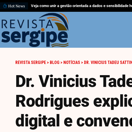
Hot News
O que acontece com as células de gordura depois que você
REVISTA SERGIPE
>
BLOG
>
NOTÍCIAS
>
DR. VINICIUS TADEU SATTIN RODR
Dr. Vinicius Tad
Rodrigues expli
digital e conven