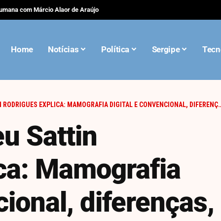
 emagrece? Lucas Peralles explica por que elas não desaparecem
Home
Notícias
Política
Sergipe
Tecn
IGUES EXPLICA: MAMOGRAFIA DIGITAL E CONVENCIONAL, DIFERENÇAS, BENEFÍCIOS E LIMITAÇÕES
eu Sattin
ca: Mamografia
cional, diferenças,