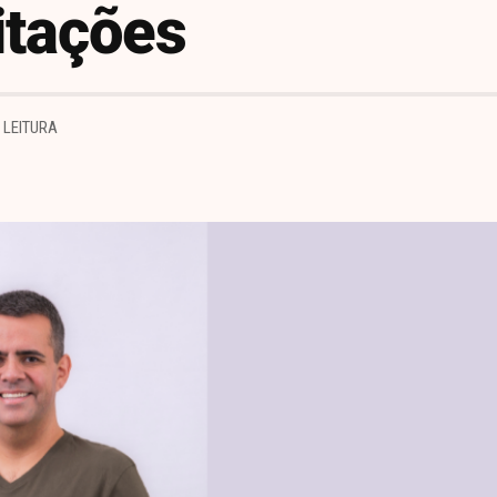
itações
E LEITURA