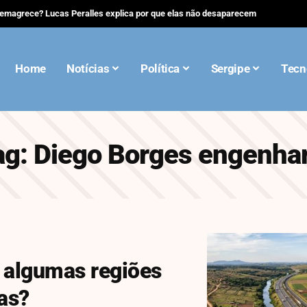
 emagrece? Lucas Peralles explica por que elas não desaparecem
Home
Notícias
Política
Sergipe
Tecn
ag:
Diego Borges engenhar
 algumas regiões
as?