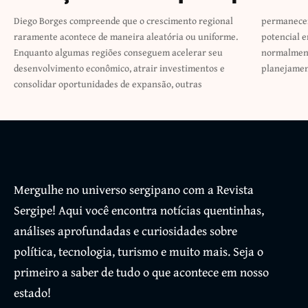
Diego Borges compreende que o crescimento regional
permanecem enfrentando dificuldades para transformar
raramente acontece de maneira aleatória ou uniforme.
potencial em progresso concreto. Essa diferença
Enquanto algumas regiões conseguem acelerar seu
normalmente está ligada à combinação entre
desenvolvimento econômico, atrair investimentos e
planejamen
consolidar oportunidades de expansão, outras
Mergulhe no universo sergipano com a Revista
Sergipe! Aqui você encontra notícias quentinhas,
análises aprofundadas e curiosidades sobre
política, tecnologia, turismo e muito mais. Seja o
primeiro a saber de tudo o que acontece em nosso
estado!