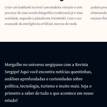
Criar um lookbook incrível com modelos virtuais e sem
podem produzir catálogos visualmente sofisticados,
precisar de uma sessão fotográfica tradicional já é uma
eliminando os altos custos e a logística complexa de
realidade, segundo a plataforma FotoModel. Com o uso
ensaios fís
avançado da inteligência artificial, marcas de moda
Mergulhe no universo sergipano com a Revista
Sergipe! Aqui você encontra notícias quentinhas,
análises aprofundadas e curiosidades sobre
política, tecnologia, turismo e muito mais. Seja o
primeiro a saber de tudo o que acontece em nosso
estado!