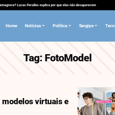
 emagrece? Lucas Peralles explica por que elas não desaparecem
Home
Notícias
Política
Sergipe
Tecn
Tag:
FotoModel
 modelos virtuais e