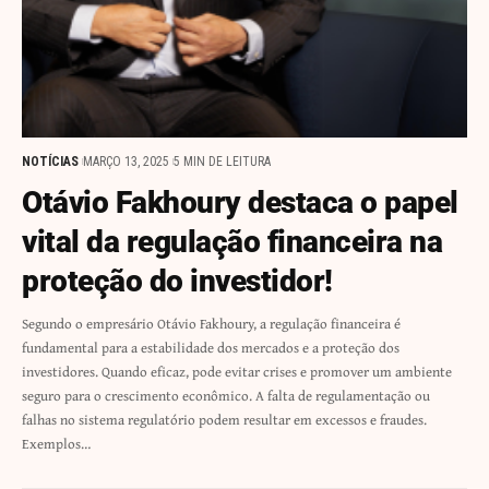
NOTÍCIAS
MARÇO 13, 2025
5 MIN DE LEITURA
Otávio Fakhoury destaca o papel
vital da regulação financeira na
proteção do investidor!
Segundo o empresário Otávio Fakhoury, a regulação financeira é
fundamental para a estabilidade dos mercados e a proteção dos
investidores. Quando eficaz, pode evitar crises e promover um ambiente
seguro para o crescimento econômico. A falta de regulamentação ou
falhas no sistema regulatório podem resultar em excessos e fraudes.
Exemplos…