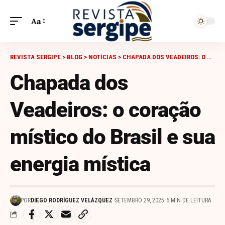
Aa
REVISTA SERGIPE
>
BLOG
>
NOTÍCIAS
>
CHAPADA DOS VEADEIROS: O CORAÇÃO MÍSTICO DO BRASIL E SUA ENERGIA MÍSTICA
Chapada dos
Veadeiros: o coração
místico do Brasil e sua
energia mística
POR
DIEGO RODRÍGUEZ VELÁZQUEZ
SETEMBRO 29, 2025
6 MIN DE LEITURA