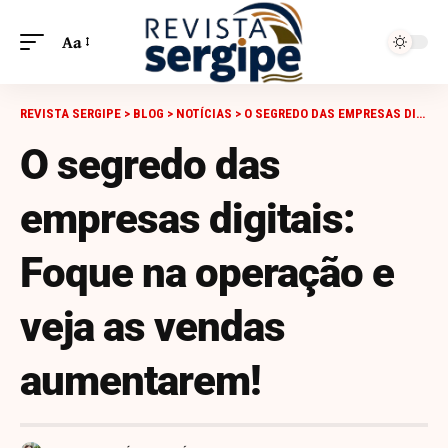
Aa
REVISTA SERGIPE
>
BLOG
>
NOTÍCIAS
>
O SEGREDO DAS EMPRESAS DIGITAIS: FOQUE NA OPERAÇÃO E VEJA AS VENDAS AUMENTAREM!
O segredo das
empresas digitais:
Foque na operação e
veja as vendas
aumentarem!