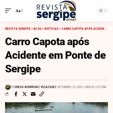
Aa
REVISTA SERGIPE
>
BLOG
>
NOTÍCIAS
>
CARRO CAPOTA APÓS ACIDENTE EM PONTE DE SERGIPE
Carro Capota após
Acidente em Ponte de
Sergipe
POR
DIEGO RODRÍGUEZ VELÁZQUEZ
SETEMBRO 16, 2025
2 MIN DE LEITURA