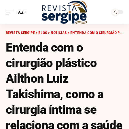
Aa
REVISTA SERGIPE
>
BLOG
>
NOTÍCIAS
>
ENTENDA COM O CIRURGIÃO PLÁSTICO AILTHON LUIZ TAKISHIMA, COMO A CIRURGIA ÍNTIMA SE RELACIONA COM A SAÚDE MENTAL
Entenda com o
cirurgião plástico
Ailthon Luiz
Takishima, como a
cirurgia íntima se
relaciona com a saúde