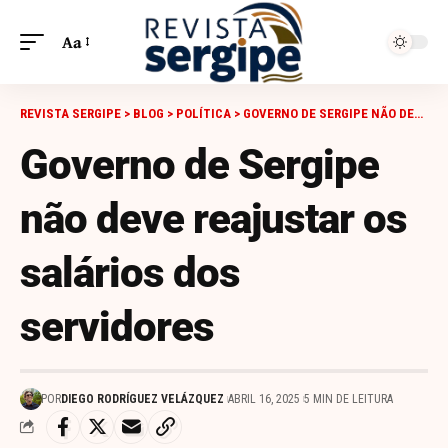
Aa
REVISTA SERGIPE
>
BLOG
>
POLÍTICA
>
GOVERNO DE SERGIPE NÃO DEVE REAJUSTAR OS SALÁRIOS DOS SERVIDORES
Governo de Sergipe
não deve reajustar os
salários dos
servidores
POR
DIEGO RODRÍGUEZ VELÁZQUEZ
ABRIL 16, 2025
5 MIN DE LEITURA