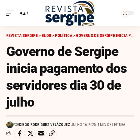
Aa
REVISTA SERGIPE
>
BLOG
>
POLÍTICA
>
GOVERNO DE SERGIPE INICIA PAGAMENTO DOS SERVIDORES DIA 30 DE JULHO
Governo de Sergipe
inicia pagamento dos
servidores dia 30 de
julho
POR
DIEGO RODRÍGUEZ VELÁZQUEZ
JULHO 16, 2025
4 MIN DE LEITURA