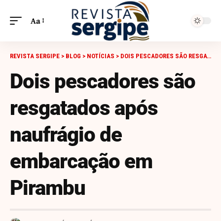
Aa
REVISTA SERGIPE
>
BLOG
>
NOTÍCIAS
>
DOIS PESCADORES SÃO RESGATADOS APÓS NAUFRÁGIO DE EMBARCAÇÃO EM PIRAMBU
Dois pescadores são
resgatados após
naufrágio de
embarcação em
Pirambu