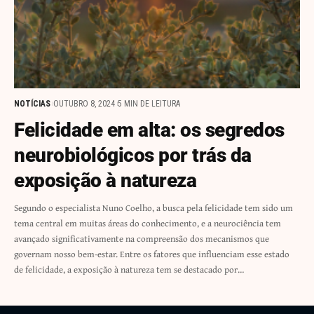
NOTÍCIAS
OUTUBRO 8, 2024
5 MIN DE LEITURA
Felicidade em alta: os segredos
neurobiológicos por trás da
exposição à natureza
Segundo o especialista Nuno Coelho, a busca pela felicidade tem sido um
tema central em muitas áreas do conhecimento, e a neurociência tem
avançado significativamente na compreensão dos mecanismos que
governam nosso bem-estar. Entre os fatores que influenciam esse estado
de felicidade, a exposição à natureza tem se destacado por…