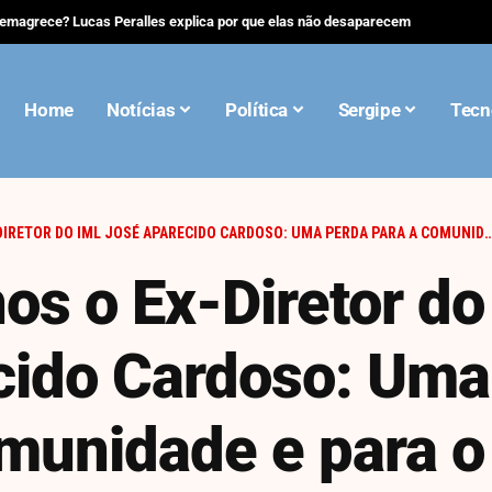
 emagrece? Lucas Peralles explica por que elas não desaparecem
Home
Notícias
Política
Sergipe
Tecn
 DO IML JOSÉ APARECIDO CARDOSO: UMA PERDA PARA A COMUNIDADE E PARA O SERVIÇO PÚBLICO
os o Ex-Diretor do
cido Cardoso: Uma
munidade e para o