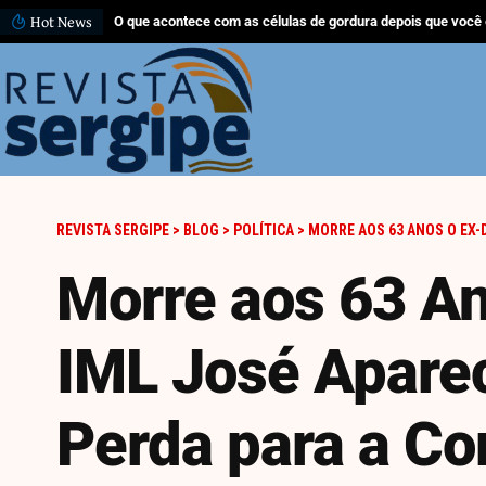
Hot News
O que acontece com as células de gordura depois que você
REVISTA SERGIPE
>
BLOG
>
POLÍTICA
>
MORRE AOS 63 ANOS O EX-DIRETOR
Morre aos 63 An
IML José Apare
Perda para a Co