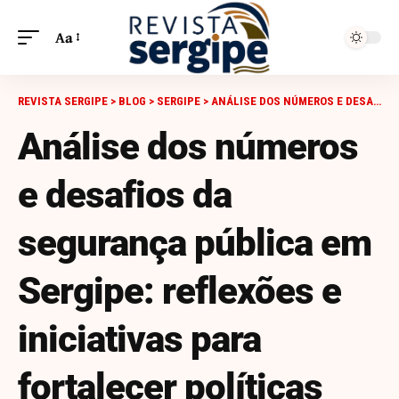
Aa
REVISTA SERGIPE
>
BLOG
>
SERGIPE
>
ANÁLISE DOS NÚMEROS E DESAFIOS DA SEGURANÇA PÚBLICA EM SERGIPE: REFLEXÕES E INICIATIVAS PARA FORTALECER POLÍTICAS EFICAZES
Análise dos números
e desafios da
segurança pública em
Sergipe: reflexões e
iniciativas para
fortalecer políticas