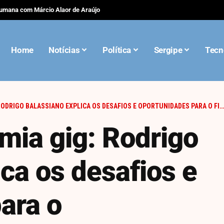
 emagrece? Lucas Peralles explica por que elas não desaparecem
Home
Notícias
Política
Sergipe
Tecn
BALASSIANO EXPLICA OS DESAFIOS E OPORTUNIDADES PARA O FINANCIAMENTO DO FUTURO DO TRABALHO
mia gig: Rodrigo
ca os desafios e
ara o