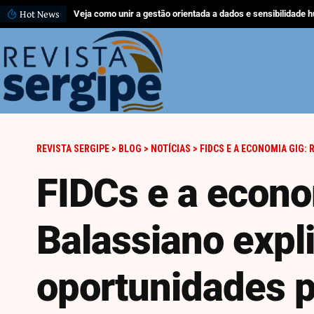
Hot News
O que acontece com as células de gordura depois que você
REVISTA SERGIPE
>
BLOG
>
NOTÍCIAS
>
FIDCS E A ECONOMIA GIG: RODRIGO 
FIDCs e a econo
Balassiano expli
oportunidades p