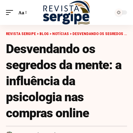
Aa
REVISTA SERGIPE
>
BLOG
>
NOTÍCIAS
>
DESVENDANDO OS SEGREDOS DA MENTE: A INFLUÊNCIA DA PSICOLOGIA NAS COMPRAS ONLINE
Desvendando os
segredos da mente: a
influência da
psicologia nas
compras online